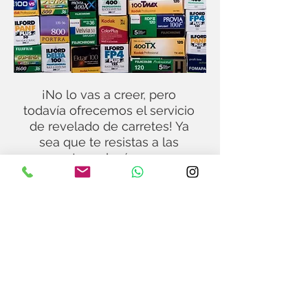
¡No lo vas a creer, pero
todavía ofrecemos el servicio
de revelado de carretes! Ya
sea que te resistas a las
nuevas tecnologías, seas un
nostálgico o simplemente
prefieras la comodidad de
tener tus fotos en papel al
finalizar el carrete, estamos
aquí para ti. Sin necesidad de
seleccionar imágenes y sin
complicaciones, seguimos
revelando carretes sin parar.
¡Déjanos ayudarte a revivir