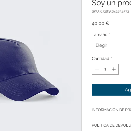
Soy un pro
SKU: 632835642834572
Precio
40,00 €
Tamaño
*
Elegir
Cantidad
*
Ag
INFORMACIÓN DE P
Soy la descripción d
POLÍTICA DE DEVOL
para agregar detalle